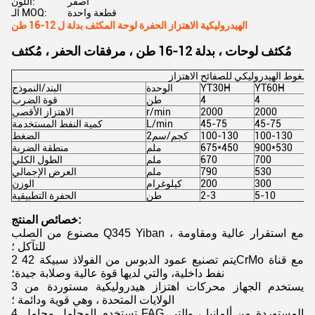
أصفر
اللون:
قطعة واحدة
الـ MOQ:
الهيدروليكية الاهتزاز الحفرة لوحة المكثف بدلة ل 12-16 طن
مُكثف لوحات ، بدلة 12-16 طن ، مرفقات الحفر ، مُكثف
مضغوط الهيدروليكي للصفائح الاهتزاز
Y
YT60H
YT30H
الوحدة
البند/النموذج
6
4
4
طن
قوة الضرب
2
2000
2000
r/min
الاهتزاز الأقصى
8
45-75
45-75
L/min
كمية النفط المستخدمة
1
100-130
100-130
كجم/سم2
الضغط
1
900*530
675*450
ملم
منطقة الضربة
8
700
670
ملم
الطول الكلي
6
530
790
ملم
العرض الإجمالي
5
300
200
كيلوغرام
الوزن
1
5-10
2-3
طن
الحفرة التطبيقية
خصائص المنتج:
مصنوع من الصلب Q345 Yiban ، مع استقرار عالية ومقاومة
للتآكل ؛
2 يتم تصنيع عمود الدبوس من الفولاذ سبيكة 42CrMo مع قناة
نفط داخلية، والتي لديها قوة عالية وصلابة جيدة؛
3 يستخدم الجهاز محركات اهتزاز هيدروليكية مستوردة من
الولايات المتحدة ، وهي قوية ودائمة ؛
4 تستخدم المحامل محامل FAG المستوردة من ألمانيا ، والتي