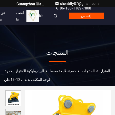
chentilly87@gmail.com
Guangzhou Qianyuan Construction Machinery Co,.LTD
86-180-1189-7808
اتصل
حول
إقتباس
Arabic
بنا
بن
المنتجات
المنزل
>
المنتجات
>
حفرة طابعة ضغط
>
الهيدروليكية الاهتزاز الحفرة
لوحة المكثف بدلة ل 12-16 طن