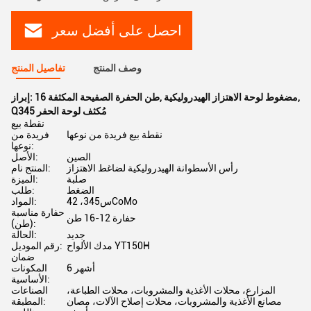
احصل على أفضل سعر
وصف المنتج
تفاصيل المنتج
,
مضغوط لوحة الاهتزاز الهيدروليكية
,
16 طن الحفرة الصفيحة المكثفة
إبراز:
Q345 مُكثف لوحة الحفر
نقطة بيع
نقطة بيع فريدة من نوعها
فريدة من
نوعها:
الصين
الأصل:
رأس الأسطوانة الهيدروليكية لضاغط الاهتزاز
المنتج نام:
صلبة
الميزة:
الضغط
طلب:
س345، 42CoMo
المواد:
حفارة مناسبة
حفارة 12-16 طن
(طن):
جديد
الحالة:
مدك الألواح YT150H
رقم الموديل:
ضمان
6 أشهر
المكونات
الأساسية:
المزارع، محلات الأغذية والمشروبات، محلات الطباعة،
الصناعات
مصانع الأغذية والمشروبات، محلات إصلاح الآلات، مصان
المطبقة: