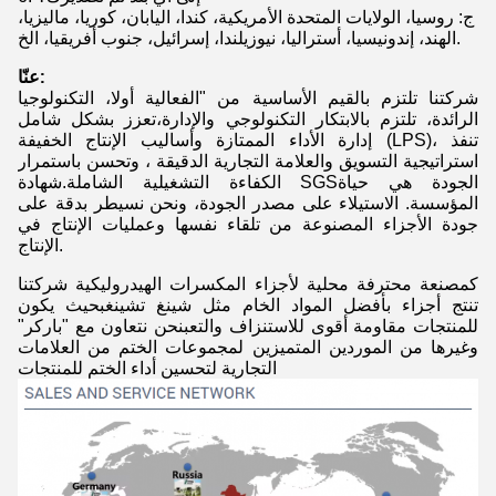
ج: روسيا، الولايات المتحدة الأمريكية، كندا، اليابان، كوريا، ماليزيا،
الهند، إندونيسيا، أستراليا، نيوزيلندا، إسرائيل، جنوب أفريقيا، الخ.
عنّا:
شركتنا تلتزم بالقيم الأساسية من "الفعالية أولا، التكنولوجيا
الرائدة، تلتزم بالابتكار التكنولوجي والإدارة،تعزز بشكل شامل
إدارة الأداء الممتازة وأساليب الإنتاج الخفيفة (LPS)، تنفذ
استراتيجية التسويق والعلامة التجارية الدقيقة ، وتحسن باستمرار
الكفاءة التشغيلية الشاملة.شهادة SGSالجودة هي حياة
المؤسسة. الاستيلاء على مصدر الجودة، ونحن نسيطر بدقة على
جودة الأجزاء المصنوعة من تلقاء نفسها وعمليات الإنتاج في
الإنتاج.
كمصنعة محترفة محلية لأجزاء المكسرات الهيدروليكية شركتنا
تنتج أجزاء بأفضل المواد الخام مثل شينغ تشينغبحيث يكون
للمنتجات مقاومة أقوى للاستنزاف والتعبنحن نتعاون مع "باركر"
وغيرها من الموردين المتميزين لمجموعات الختم من العلامات
التجارية لتحسين أداء الختم للمنتجات