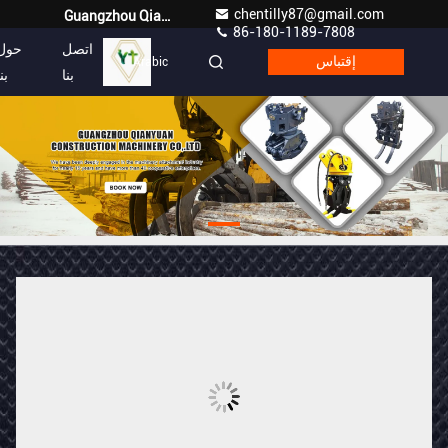
chentilly87@gmail.com
Guangzhou Qianyuan Construction Machinery Co,.LTD
86-180-1189-7808
اتصل
حول
إقتباس
Arabic
بنا
بن