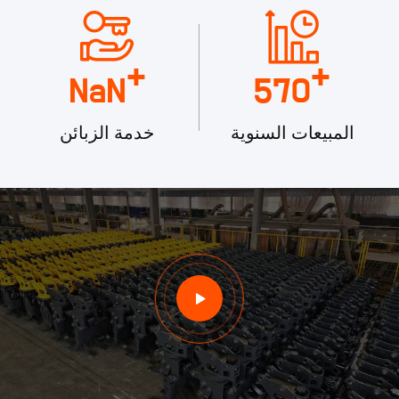
+
+
NaN
570
المبيعات السنوية
خدمة الزبائن