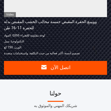
Video
وويينغ الحفرة المقبض خمسة مخالب الخشب المقبض بدلة
للحفرة 11-16 طن
المواد: Q355 لوحة مقاومة للاهتراء
التكنولوجيا: ممل
الوزن: 750 كغ
تصميم أنسنة: أكثر فعالية من حيث التكلفة، واستخدامات متعددة
اتصل الآن
حولنا
شريكك المهني والموثوق به