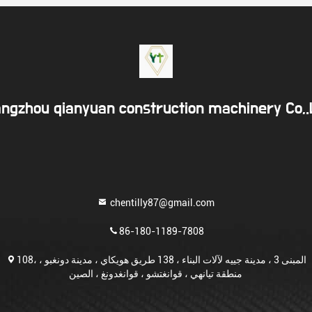
ngzhou qianyuan construction machinery Co,
chentilly87@gmail.com
86-180-1189-7808
108، المبنى 3 ، مدينة جييه لآلات البناء ، 138 طريق هويكاي ، مدينة دونغبو ،
منطقة تيانهي ، قوانغتشو ، قوانغدونغ ، الصين