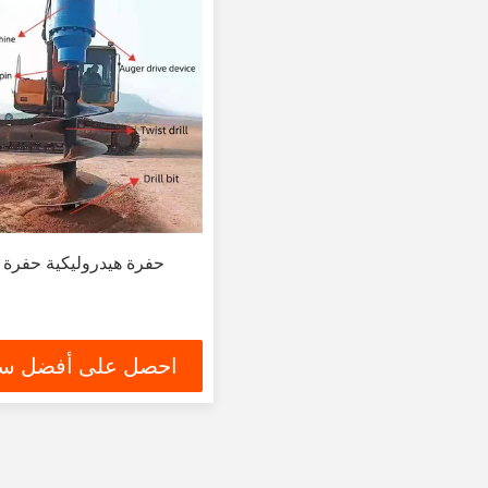
حفرة هيدروليكية حفرة 
احصل على أفضل س