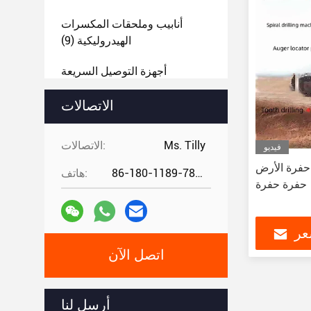
أنابيب وملحقات المكسرات
الهيدروليكية
(9)
أجهزة التوصيل السريعة
والإكسسوارات للحفر
(108)
الاتصالات
أدوات الحفر الأخرى
(8)
Ms. Tilly
الاتصالات:
فيديو
مرفق الحفرة المستعمل
(5)
حفرة الأرض
86-180-1189-7808
هاتف:
حفرة حفرة
عر
اتصل الآن
أرسل لنا