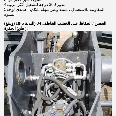
4تدور 360 درجة لتشغيل أكثر مرونة.
5اعتمدي لوحة Q355 المقاومة للاستعمال ، متينة وغير سهلة
التشوه.
الحضن / الحفاظ على الخشب الخاطف 04 (البدلة 5-10
(ويينغ)
الحفرة
):
طن)