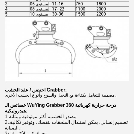
1800
750
11-16
06 المستوى
3
2000
1100
17- 22
08 المستوى
4
2200
1500
30-36
10 مستوى
5
احتضن / عقد الخشب Grabber:
مصممة للتعامل بكفاءة مع النخيل والشوح وأنواع الخشب الأخرى.
خصائص الـ WuYing Grabber 360 درجة حرارية كهربائية
هيدروليكية:
1-مصدر الخشب، أكثر موثوقية ومتانة
2تصميم إنساني، يمكن استبدال الملحقات بنفسك، وتوفير تكاليف
الصيانة.
3محرك كبير لأكثر قوة