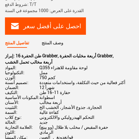
شروط الدفع: T/T
القدرة على العرض: 1000 مجموعة في السنة
احصل على أفضل سعر
وصف المنتج
تفاصيل المنتج
,
أربعة مخلبات الحفرة Grabber
,
16 طن الحفرة Grabber
إبراز:
أربعة مخالب تحمل الخشب
Q355 لوحة مقاومة للاهتراء
المواد:
ممل
التكنولوجيا:
750 كجم
الوزن:
أكثر فعالية من حيث التكلفة، واستخدامات متعددة
تصميم أنسنة:
12 شهراً
الضمان:
حفارة 11-16 طن
التكيف:
اسطوانة
المكونات الأساسية:
أربعة مخالب
الأسنان:
الحجارة، جذوع الأشجار، الخشب الخ
التثبيت:
كفاءة عالية
السمة:
التحكم الهيدروليكي والالكتروني
نوع كلاب:
جديد
الحالة:
(وو يينغ) حفرة المقبض / مخلب بلا ظلال
العلامة التجارية:
الرمادي
اللون:
قوانغدونغ ， الصين
مكان المنشأ: