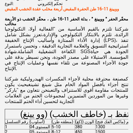
تحكم إلكتروني
النوع:
وويينغ 11-16 طن الحفرة المقبض أربعة مخلب عقدة الخشب المقبض
محفّر الحفر " وويينغ " ، بدلة الحفر 11-16 طن ، محفّز الخشب ذو الأربعة
مخالب
شركتنا تلتزم بالقيم الأساسية من "الفعالية أولا، التكنولوجيا
الرائدة، تلتزم بالابتكار التكنولوجي والإدارة،تعزز بشكل شامل
إدارة الأداء الممتازة وأساليب الإنتاج الخفيفة (LPS)، تنفذ
استراتيجية التسويق والعلامة التجارية الدقيقة ، وتحسن باستمرار
الكفاءة التشغيلية الشاملة.شهادة SGSالجودة هي حياة
المؤسسة. الاستيلاء على مصدر الجودة، ونحن نسيطر بدقة على
جودة الأجزاء المصنوعة من تلقاء نفسها وعمليات الإنتاج في
الإنتاج.
كمصنعة محترفة محلية لأجزاء المكسرات الهيدروليكية شركتنا
تنتج أجزاء بأفضل المواد الخام مثل شينغ تشينغبحيث يكون
للمنتجات مقاومة أقوى للاستنزاف والتعبنحن نتعاون مع "باركر"
وغيرها من الموردين المتميزين لمجموعات الختم من العلامات
التجارية لتحسين أداء الختم للمنتجات
مخالب يحتفظ بـ (خاطف الخشب)
(ماكس الفك فتح) مم
الوزن ((كغ)
(منطقه طن)
(أسلوب)
رقم التسلسل
1300
380
5-10
04 المستوى
1
1500
450
8-12
05 المستوى
2