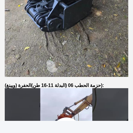
الحفرة
):
حزمة الحطب 06 (البدلة 11-16 طن)
(ويينغ)