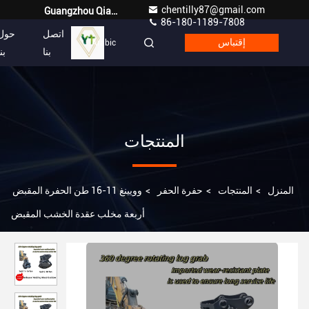
chentilly87@gmail.com
Guangzhou Qianyuan Construction Machinery Co,.LTD
86-180-1189-7808
اتصل
حول
إقتباس
Arabic
بنا
بن
المنتجات
المنزل
>
المنتجات
>
حفرة الحفر
>
وويينغ 11-16 طن الحفرة المقبض
أربعة مخلب عقدة الخشب المقبض